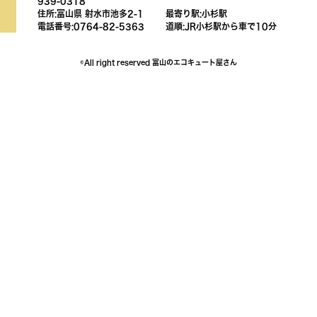
939-0318
住所:富山県 射水市池多2-1
最寄り駅:小杉駅
電話番号:0764-82-5363
道順:JR小杉駅から車で10分
©All right reserved 富山のエコキュート屋さん