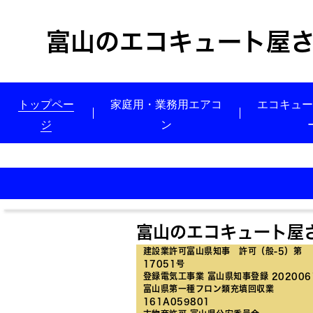
富山のエコキュート屋
トップペー
家庭用・業務用エアコ
エコキュ
ジ
ン
富山のエコキュート屋
建設業許可富山県知事 許可（般-5）第
17051号
登録電気工事業 富山県知事登録 202006
富山県第一種フロン類充填回収業
161A059801