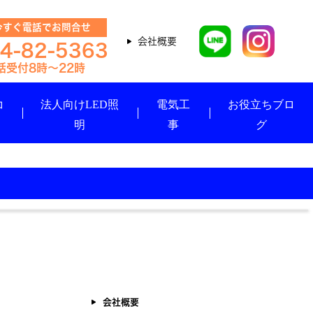
すぐ電話でお問合せ
会社概要
4-82-5363
コ
法人向けLED照
電気工
お役立ちブロ
明
事
グ
会社概要