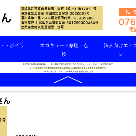
建設業許可富山県知事 許可（般-5）第17051号
今
登録電気工事業 富山県知事登録 2020061号
さん
富山県第一種フロン類充填回収業 161A059801
076
古物商許可 富山県公安委員会 501250000383号
産業廃棄物収集運搬業 許可
ート・ボイラ
エコキュート修理・点
法人向けエア
ー
検
ン
さん
1号