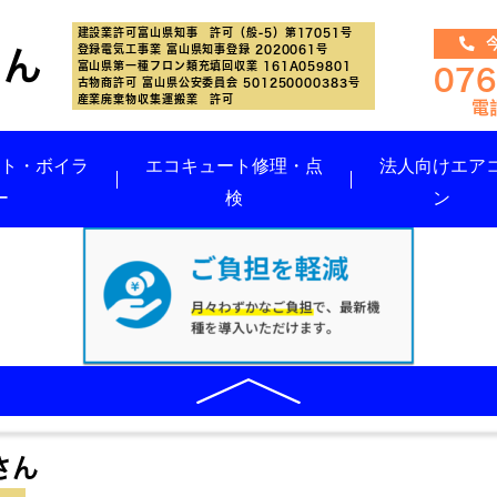
建設業許可富山県知事 許可（般-5）第17051号
今
登録電気工事業 富山県知事登録 2020061号
さん
富山県第一種フロン類充填回収業 161A059801
076
古物商許可 富山県公安委員会 501250000383号
産業廃棄物収集運搬業 許可
ート・ボイラ
エコキュート修理・点
法人向けエア
ー
検
ン
さん