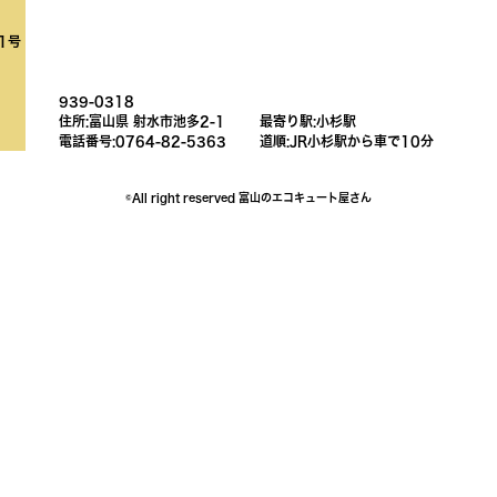
1号
939-0318
住所:富山県 射水市池多2-1
最寄り駅:小杉駅
電話番号:0764-82-5363
道順:JR小杉駅から車で10分
©All right reserved 富山のエコキュート屋さん