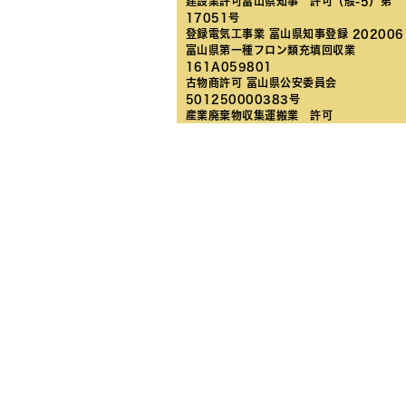
建設業許可富山県知事 許可（般-5）第
17051号
登録電気工事業 富山県知事登録 202006
富山県第一種フロン類充填回収業
161A059801
古物商許可 富山県公安委員会
501250000383号
産業廃棄物収集運搬業 許可