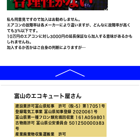
私も同意見です
ので加入はお勧めしません。
エアコンの故障率は各メーカーにより違いますが、どんなに故障率が高く
ても3％以下です。
10万円のエアコンに対し3000円の延長保証なら加入する意味があるかも
しれませんね。
加入するか否かはご自身の判断によりますが…
富山のエコキュート屋さん
建設業許可富山県知事 許可（般-5）第17051号
登録電気工事業 富山県知事登録 2020061号
富山県第一種フロン類充填回収業 161A059801
古物商許可 富山県公安委員会 501250000383
号
産業廃棄物収集運搬業 許可