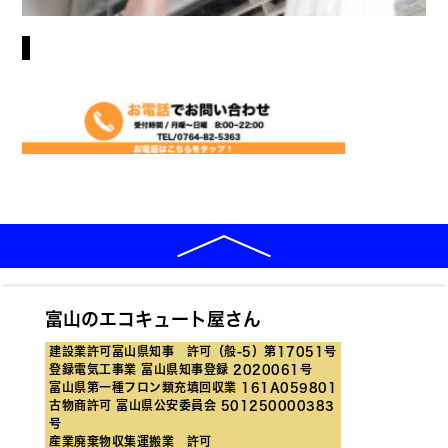
富山のエコキュート屋さん
建設業許可富山県知事 許可（般-5）第17051号
登録電気工事業 富山県知事登録 2020061号
富山県第一種フロン類充填回収業 161A059801
古物商許可 富山県公安委員会 501250000383
号
産業廃棄物収集運搬業 許可